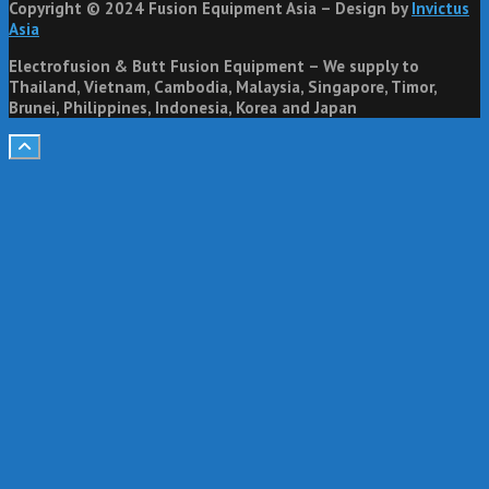
Copyright © 2024 Fusion Equipment Asia – Design by
Invictus
Asia
Electrofusion & Butt Fusion Equipment – We supply to
Thailand, Vietnam, Cambodia, Malaysia, Singapore, Timor,
Brunei, Philippines, Indonesia, Korea and Japan